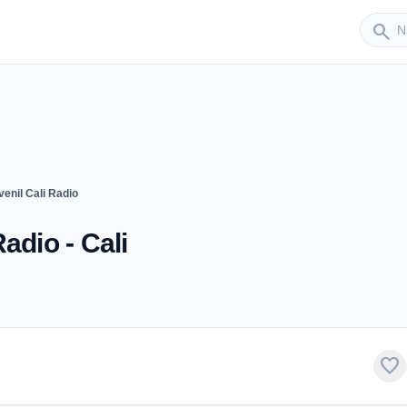
Sender
search
enil Cali Radio
adio - Cali
favorite