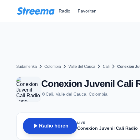
Zum Hauptinhalt springen
Radio
Favoriten
chevron_right
chevron_right
chevron_right
chevron_right
Südamerika
Colombia
Valle del Cauca
Cali
Conexion Juv
Conexion Juvenil Cali R
place
Cali, Valle del Cauca, Colombia
LIVE
play_arrow
Radio hören
Conexion Juvenil Cali Radio