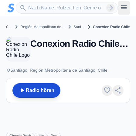
Zum Hauptinhalt springen
Sender suchen
menu
search
arrow_forward
chevron_right
chevron_right
chevron_right
Chile
Región Metropolitana de Santiago
Santiago
Conexion Radio Chile
Conexion Radio Chile - Santiago
place
Santiago, Región Metropolitana de Santiago, Chile
play_arrow
favorite
share
Radio hören