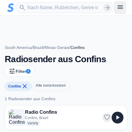
Zum Hauptinhalt springen
Sender suchen
menu
search
arrow_forward
South America
/
Brazil
/
Minas Gerais
/
Confins
Radiosender aus Confins
tune
Filter
1
close
Alle zurücksetzen
Confins
1 Radiosender aus Confins
1 Radiosender aus Confins
Radio Confins
favorite
play_arrow
Confins, Brazil
radio stations
Variety