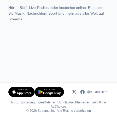
Hören Sie 1 Live-Radiosender kostenlos online. Entdecken
Sie Musik, Nachrichten, Sport und mehr aus aller Welt auf
Streema.
LADEN IM
JETZT BEI
Deutsch
App Store
Google Play
Nutzungsbedingungen
Datenschutzrichtlinie
Urheberrechtsrichtlinie
(öffnet in neuem Tab)
AdChoices
© 2026 Streema, Inc. Alle Rechte vorbehalten