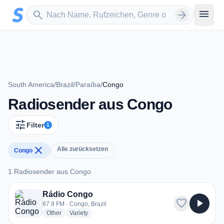
Zum Hauptinhalt springen
Sender suchen
menu
search
arrow_forward
South America
/
Brazil
/
Paraíba
/
Congo
Radiosender aus Congo
tune
Filter
1
close
Alle zurücksetzen
Congo
1 Radiosender aus Congo
1 Radiosender aus Congo
Rádio Congo
favorite
play_arrow
87.9 FM · Congo, Brazil
radio stations
radio stations
Other
Variety