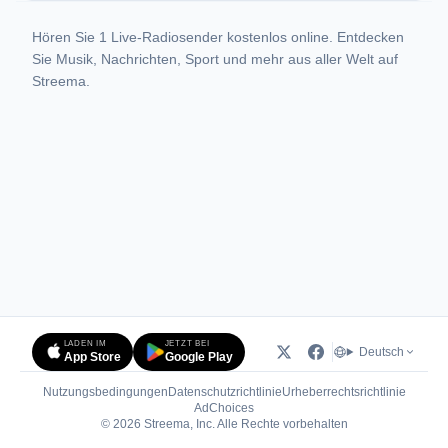
Hören Sie 1 Live-Radiosender kostenlos online. Entdecken
Sie Musik, Nachrichten, Sport und mehr aus aller Welt auf
Streema.
LADEN IM
JETZT BEI
Deutsch
App Store
Google Play
Nutzungsbedingungen
Datenschutzrichtlinie
Urheberrechtsrichtlinie
(öffnet in neuem Tab)
AdChoices
© 2026 Streema, Inc. Alle Rechte vorbehalten