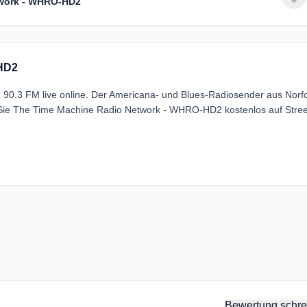
twork - WHRO-HD2
-HD2
.3 FM live online. Der Americana- und Blues-Radiosender aus Norfo
en Sie The Time Machine Radio Network - WHRO-HD2 kostenlos auf Str
Bewertung schre