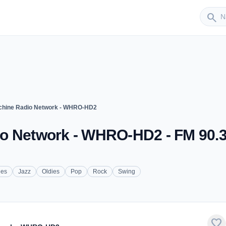
Sender
search
chine Radio Network - WHRO-HD2
o Network - WHRO-HD2 - FM 90.3
ues
Jazz
Oldies
Pop
Rock
Swing
favorite