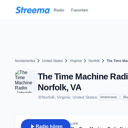
Zum Hauptinhalt springen
Radio
Favoriten
chevron_right
chevron_right
chevron_right
chevron_right
Nordamerika
United States
Virginia
Norfolk
The Time Ma
The Time Machine Radi
Norfolk, VA
place
Norfolk, Virginia, United States
Americana
Bl
LIVE
play_arrow
Radio hören