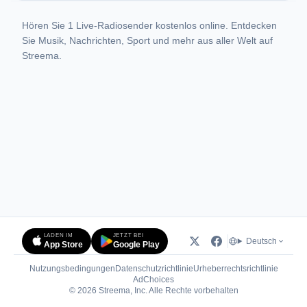
Hören Sie 1 Live-Radiosender kostenlos online. Entdecken
Sie Musik, Nachrichten, Sport und mehr aus aller Welt auf
Streema.
LADEN IM
JETZT BEI
Deutsch
App Store
Google Play
Nutzungsbedingungen
Datenschutzrichtlinie
Urheberrechtsrichtlinie
(öffnet in neuem Tab)
AdChoices
© 2026 Streema, Inc. Alle Rechte vorbehalten