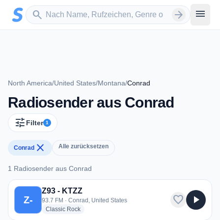
Zum Hauptinhalt springen
Sender suchen
menu
search
arrow_forward
North America
/
United States
/
Montana
/
Conrad
Radiosender aus Conrad
tune
Filter
1
close
Alle zurücksetzen
Conrad
1 Radiosender aus Conrad
1 Radiosender aus Conrad
Z93 - KTZZ
favorite
play_arrow
Z-
93.7 FM · Conrad, United States
radio stations
Classic Rock