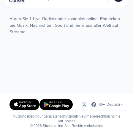
Hören Sie 1 Live-Radiosender kostenlos online. Entdecken
Sie Musik, Nachrichten, Sport und mehr aus aller Welt auf
Streema.
LADEN IM
JETZT BEI
Deutsch
App Store
Google Play
Nutzungsbedingungen
Datenschutzrichtlinie
Urheberrechtsrichtlinie
(öffnet in neuem Tab)
AdChoices
© 2026 Streema, Inc. Alle Rechte vorbehalten