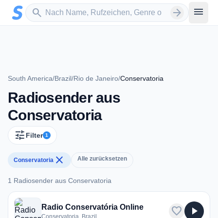
Zum Hauptinhalt springen
Sender suchen
menu
search
arrow_forward
South America
/
Brazil
/
Rio de Janeiro
/
Conservatoria
Radiosender aus
Conservatoria
tune
Filter
1
close
Alle zurücksetzen
Conservatoria
1 Radiosender aus Conservatoria
1 Radiosender aus Conservatoria
Radio Conservatória Online
favorite
play_arrow
Conservatoria, Brazil