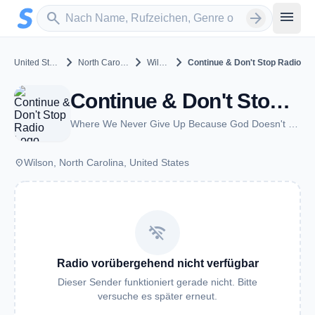
Zum Hauptinhalt springen
Sender suchen
menu
search
arrow_forward
chevron_right
chevron_right
chevron_right
United States
North Carolina
Wilson
Continue & Don't Stop Radio
Continue & Don't Stop Radio - Wilson, NC
Where We Never Give Up Because God Doesn't Either!
place
Wilson, North Carolina, United States
wifi_off
Radio vorübergehend nicht verfügbar
Dieser Sender funktioniert gerade nicht. Bitte
versuche es später erneut.