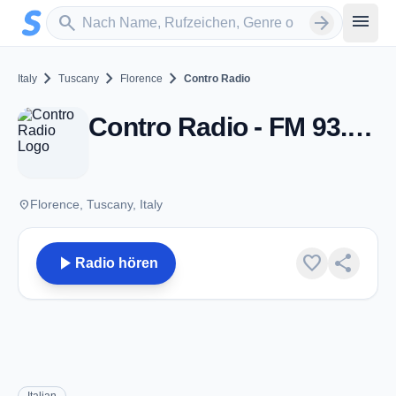
Zum Hauptinhalt springen
Sender suchen
menu
search
arrow_forward
chevron_right
chevron_right
chevron_right
Italy
Tuscany
Florence
Contro Radio
Contro Radio - FM 93.6 - Florence
place
Florence, Tuscany, Italy
play_arrow
favorite
share
Radio hören