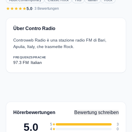
Adult Contemporary
Classic Rock
Hits
Italian
Rock
star
star
star
star
star
5.0
· 3 Bewertungen
Über Contro Radio
Controweb Radio è una stazione radio FM di Bari,
Apulia, Italy, che trasmette Rock.
FREQUENZ
SPRACHE
97.3 FM
Italian
Hörerbewertungen
Bewertung schreiben
5.0
5
star
3
4
star
0