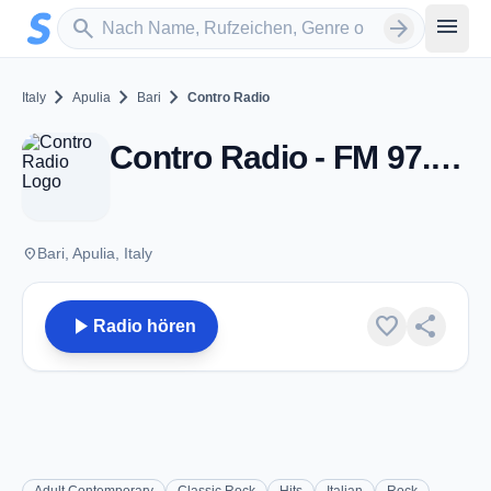
Zum Hauptinhalt springen
Sender suchen
menu
search
arrow_forward
chevron_right
chevron_right
chevron_right
Italy
Apulia
Bari
Contro Radio
Contro Radio - FM 97.3 - Bari
place
Bari, Apulia, Italy
play_arrow
favorite
share
Radio hören