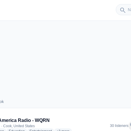
Sender
search
ok
Cook
America Radio - WQRN
f
30 listeners
 · Cook, United States