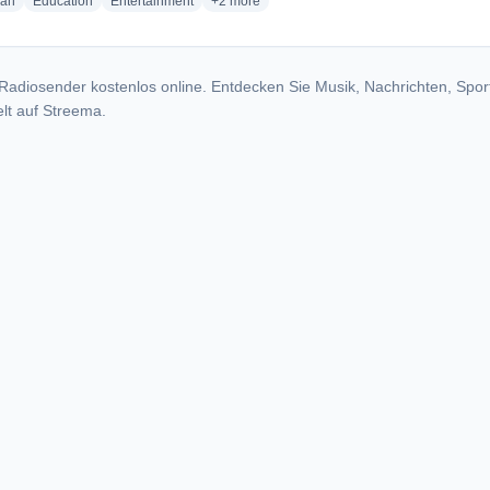
radio stations
radio stations
radio stations
more genres for VCY America Radio - WQR
ian
Education
Entertainment
+2
more
Radiosender kostenlos online. Entdecken Sie Musik, Nachrichten, Spor
lt auf Streema.