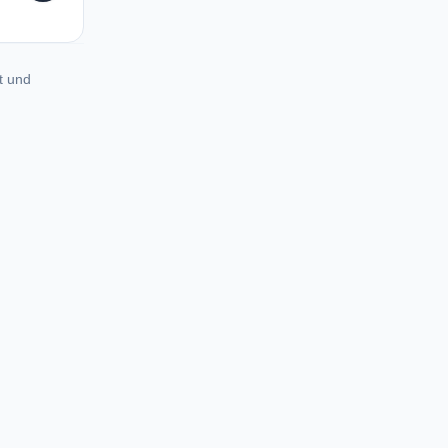
N
t und