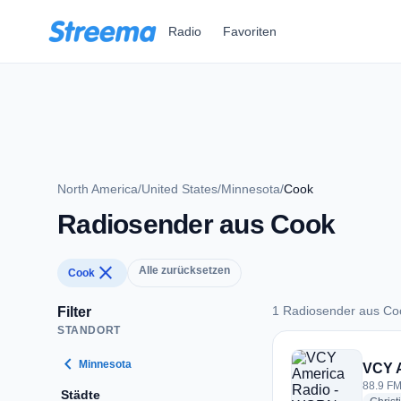
Zum Hauptinhalt springen
Radio
Favoriten
North America
/
United States
/
Minnesota
/
Cook
Radiosender aus Cook
close
Alle zurücksetzen
Cook
1 Radiosender aus Co
Filter
STANDORT
1 Radiosender aus 
chevron_left
Minnesota
VCY 
88.9 FM
Städte