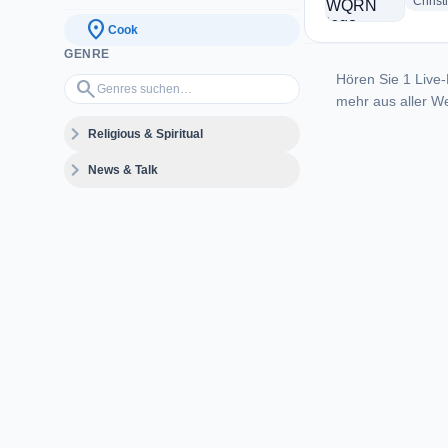
Christ
location_on
Cook
GENRE
Hören Sie 1 Live-
Genres suchen…
search
mehr aus aller We
expand_more
Religious & Spiritual
expand_more
News & Talk