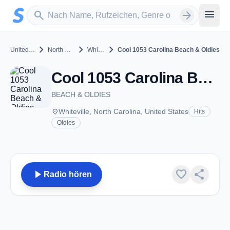
Zum Hauptinhalt springen
Sender suchen
menu
search
arrow_forward
chevron_right
chevron_right
chevron_right
United States
North Carolina
Whiteville
Cool 1053 Carolina Beach & Oldies
Cool 1053 Carolina Beach & Oldies - Whiteville, NC
BEACH & OLDIES
place
Whiteville, North Carolina, United States
Hits
Oldies
play_arrow
favorite
share
Radio hören