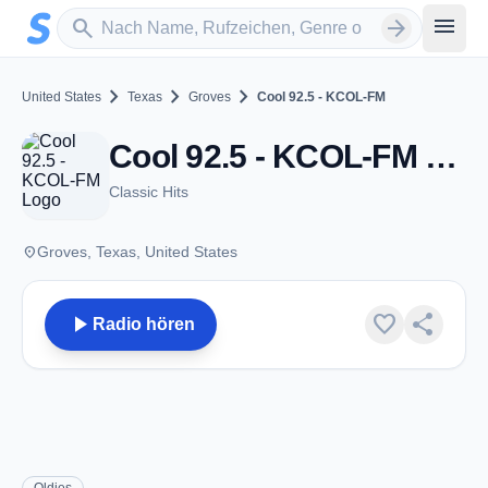
Zum Hauptinhalt springen
Sender suchen
menu
search
arrow_forward
chevron_right
chevron_right
chevron_right
United States
Texas
Groves
Cool 92.5 - KCOL-FM
Cool 92.5 - KCOL-FM - FM 92.5 - Groves, TX
Classic Hits
place
Groves, Texas, United States
play_arrow
favorite
share
Radio hören