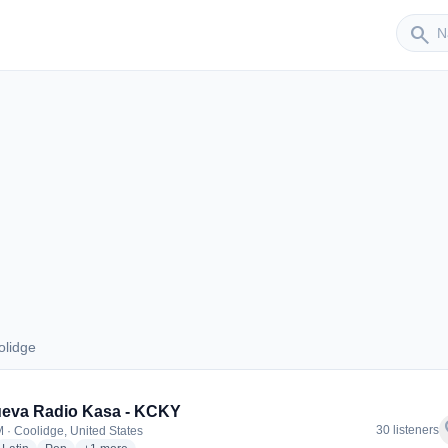
Sender
search
olidge
Coolidge
ueva Radio Kasa - KCKY
f
30 listeners
 · Coolidge, United States