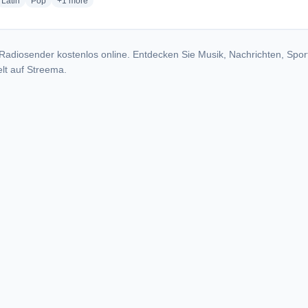
dio stations
radio stations
radio stations
more genres for La Nueva Radio Kasa - KCKY
Latin
Pop
+1
more
Radiosender kostenlos online. Entdecken Sie Musik, Nachrichten, Spor
lt auf Streema.