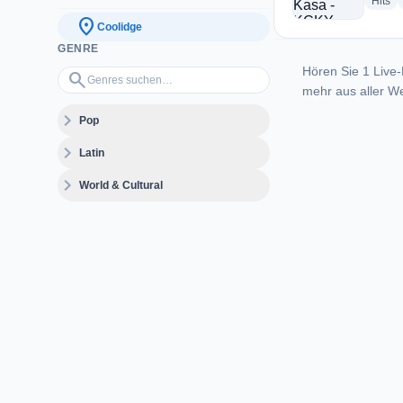
ra
Hits
location_on
Coolidge
GENRE
Hören Sie 1 Live-
Genres suchen…
search
mehr aus aller We
expand_more
Pop
expand_more
Latin
expand_more
World & Cultural