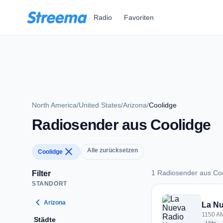
Zum Hauptinhalt springen
Radio
Favoriten
North America
/
United States
/
Arizona
/
Coolidge
Radiosender aus Coolidge
close
Alle zurücksetzen
Coolidge
1 Radiosender aus Co
Filter
STANDORT
1 Radiosender aus 
chevron_left
Arizona
La N
1150 AM
Städte