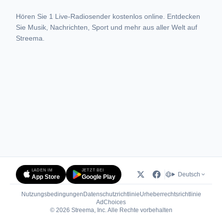
Hören Sie 1 Live-Radiosender kostenlos online. Entdecken
Sie Musik, Nachrichten, Sport und mehr aus aller Welt auf
Streema.
LADEN IM
JETZT BEI
Deutsch
App Store
Google Play
Nutzungsbedingungen
Datenschutzrichtlinie
Urheberrechtsrichtlinie
(öffnet in neuem Tab)
AdChoices
© 2026 Streema, Inc. Alle Rechte vorbehalten