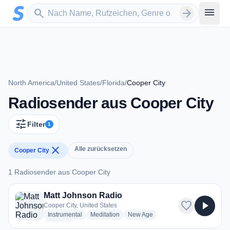
Zum Hauptinhalt springen
Sender suchen
menu
search
arrow_forward
North America
/
United States
/
Florida
/
Cooper City
Radiosender aus Cooper City
tune
Filter
1
close
Alle zurücksetzen
Cooper City
1 Radiosender aus Cooper City
1 Radiosender aus Cooper City
Matt Johnson Radio
favorite
play_arrow
Cooper City, United States
radio stations
radio stations
radio stations
Instrumental
Meditation
New Age
more genres for Matt Johnson Radio
+1
more