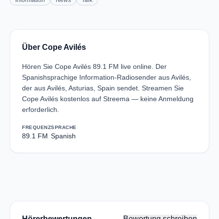
Information
News
Talk
Über Cope Avilés
Hören Sie Cope Avilés 89.1 FM live online. Der
Spanishsprachige Information-Radiosender aus Avilés,
der aus Avilés, Asturias, Spain sendet. Streamen Sie
Cope Avilés kostenlos auf Streema — keine Anmeldung
erforderlich.
FREQUENZ
SPRACHE
89.1 FM
Spanish
Hörerbewertungen
Bewertung schreiben