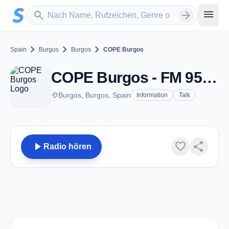
Zum Hauptinhalt springen
Sender suchen
menu
search
arrow_forward
chevron_right
chevron_right
chevron_right
Spain
Burgos
Burgos
COPE Burgos
COPE Burgos - FM 95.5 - Burgos
place
Burgos, Burgos, Spain
Information
Talk
play_arrow
favorite
share
Radio hören