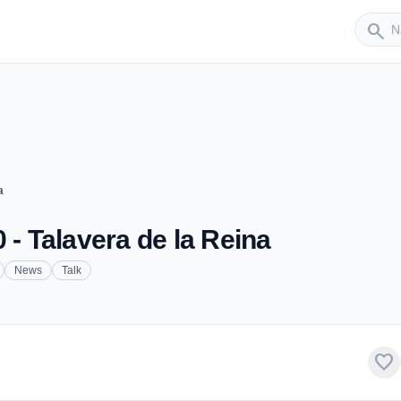
Sender
search
a
 - Talavera de la Reina
News
Talk
favorite