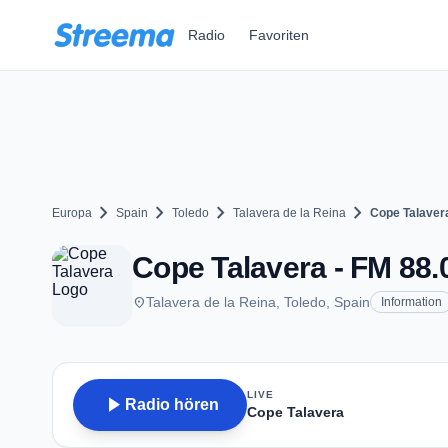
Zum Hauptinhalt springen
Radio
Favoriten
chevron_right
chevron_right
chevron_right
chevron_right
Europa
Spain
Toledo
Talavera de la Reina
Cope Talaver
Cope Talavera - FM 88.0
place
Talavera de la Reina, Toledo, Spain
Information
LIVE
play_arrow
Radio hören
Cope Talavera