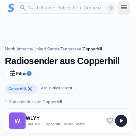
Zum Hauptinhalt springen
Sender suchen
menu
search
arrow_forward
North America
/
United States
/
Tennessee
/
Copperhill
Radiosender aus Copperhill
tune
Filter
1
close
Alle zurücksetzen
Copperhill
1 Radiosender aus Copperhill
1 Radiosender aus Copperhill
WLYY
favorite
play_arrow
W
1400 AM · Copperhill, United States