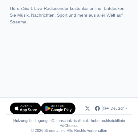
Hören Sie 1 Live-Radiosender kostenlos online. Entdecken
Sie Musik, Nachrichten, Sport und mehr aus aller Welt auf
Streema.
LADEN IM
JETZT BEI
Deutsch
App Store
Google Play
Nutzungsbedingungen
Datenschutzrichtlinie
Urheberrechtsrichtlinie
(öffnet in neuem Tab)
AdChoices
© 2026 Streema, Inc. Alle Rechte vorbehalten