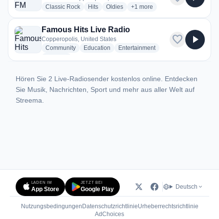
radio stations
radio stations
radio stations
more genres for 105.5 FM The
Classic Rock
Hits
Oldies
+1
more
Famous Hits Live Radio
favorite
play_arrow
Copperopolis, United States
radio stations
radio stations
radio stations
Community
Education
Entertainment
more genres for Famous Hits Live Radio
+1
more
Hören Sie 2 Live-Radiosender kostenlos online. Entdecken
Sie Musik, Nachrichten, Sport und mehr aus aller Welt auf
Streema.
LADEN IM
JETZT BEI
Deutsch
App Store
Google Play
Nutzungsbedingungen
Datenschutzrichtlinie
Urheberrechtsrichtlinie
(öffnet in neuem Tab)
AdChoices