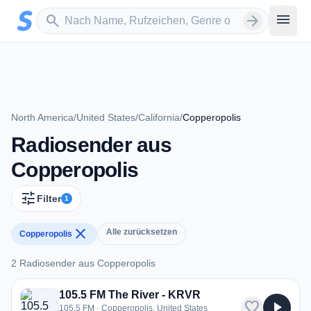
Zum Hauptinhalt springen
Sender suchen
menu
search
arrow_forward
North America
/
United States
/
California
/
Copperopolis
Radiosender aus
Copperopolis
tune
Filter
1
close
Alle zurücksetzen
Copperopolis
2 Radiosender aus Copperopolis
2 Radiosender aus Copperopolis
105.5 FM The River - KRVR
favorite
play_arrow
105.5 FM · Copperopolis, United States