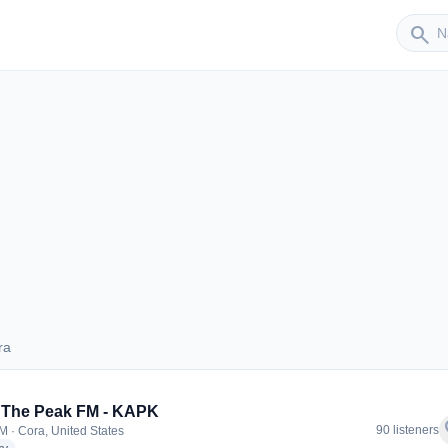
Sender
search
ra
Cora
 The Peak FM - KAPK
f
90 listeners
M · Cora, United States