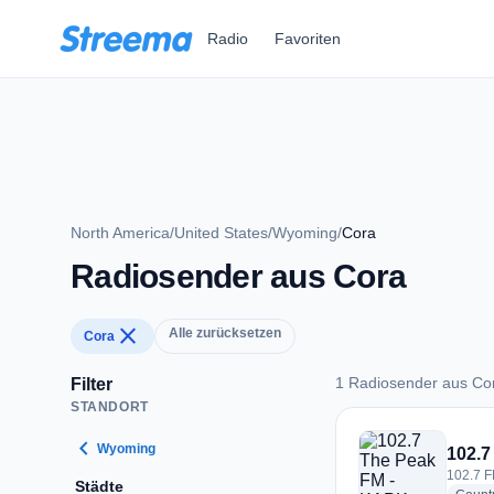
Zum Hauptinhalt springen
Radio
Favoriten
North America
/
United States
/
Wyoming
/
Cora
Radiosender aus Cora
close
Alle zurücksetzen
Cora
1 Radiosender aus Co
Filter
STANDORT
1 Radiosender aus 
chevron_left
Wyoming
102.7
102.7 F
Städte