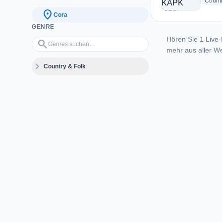
Count
location_on
Cora
GENRE
Hören Sie 1 Live-
Genres suchen…
search
mehr aus aller We
expand_more
Country & Folk