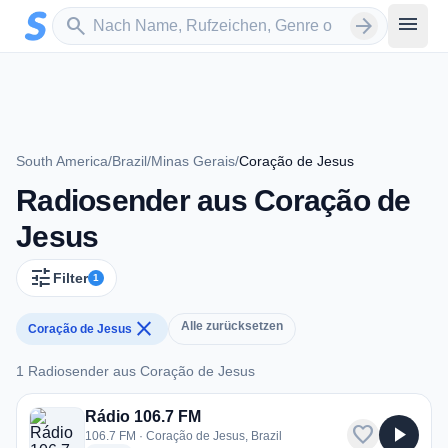
Zum Hauptinhalt springen
Sender suchen
menu
search
arrow_forward
South America
/
Brazil
/
Minas Gerais
/
Coração de Jesus
Radiosender aus Coração de
Jesus
tune
Filter
1
close
Alle zurücksetzen
Coração de Jesus
1 Radiosender aus Coração de Jesus
1 Radiosender aus Coração de Jesus
Rádio 106.7 FM
favorite
play_arrow
106.7 FM · Coração de Jesus, Brazil