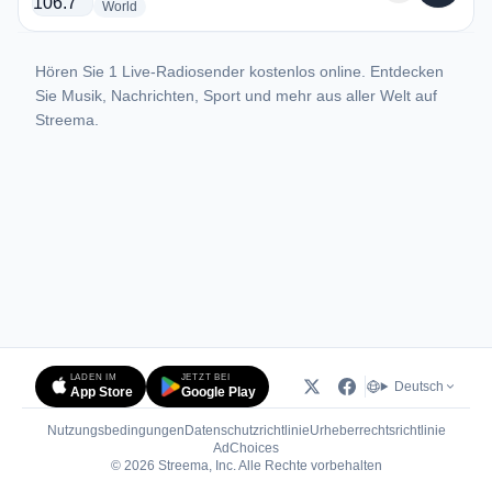
radio stations
World
Hören Sie 1 Live-Radiosender kostenlos online. Entdecken
Sie Musik, Nachrichten, Sport und mehr aus aller Welt auf
Streema.
LADEN IM
JETZT BEI
Deutsch
App Store
Google Play
Nutzungsbedingungen
Datenschutzrichtlinie
Urheberrechtsrichtlinie
(öffnet in neuem Tab)
AdChoices
© 2026 Streema, Inc. Alle Rechte vorbehalten