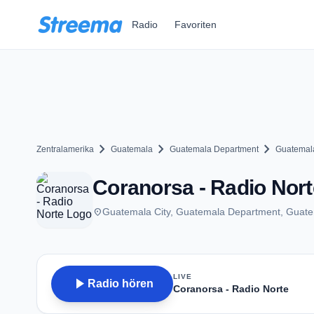
Zum Hauptinhalt springen
Radio
Favoriten
chevron_right
chevron_right
chevron_right
Zentralamerika
Guatemala
Guatemala Department
Guatemala
Coranorsa - Radio Nort
place
Guatemala City, Guatemala Department, Guat
LIVE
play_arrow
Radio hören
Coranorsa - Radio Norte