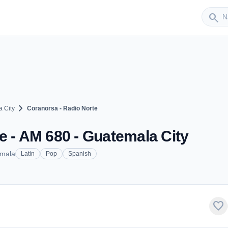
Sender
search
chevron_right
 City
Coranorsa - Radio Norte
e - AM 680 - Guatemala City
emala
Latin
Pop
Spanish
favorite