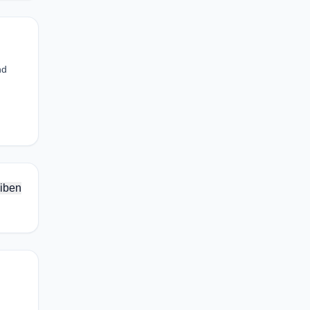
nd
iben