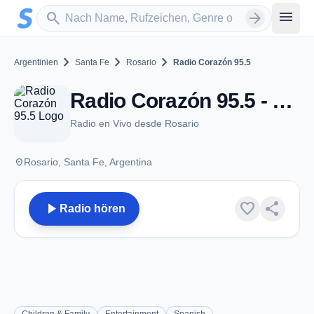
Zum Hauptinhalt springen
Sender suchen
menu
search
arrow_forward
chevron_right
chevron_right
chevron_right
Argentinien
Santa Fe
Rosario
Radio Corazón 95.5
Radio Corazón 95.5 - FM 95.5 - Rosario
Radio en Vivo desde Rosario
place
Rosario, Santa Fe, Argentina
play_arrow
favorite
share
Radio hören