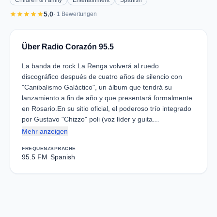
Children & Family
Entertainment
Spanish
star
star
star
star
star
5.0
· 1 Bewertungen
Über Radio Corazón 95.5
La banda de rock La Renga volverá al ruedo
discográfico después de cuatro años de silencio con
"Canibalismo Galáctico", un álbum que tendrá su
lanzamiento a fin de año y que presentará formalmente
en Rosario.En su sitio oficial, el poderoso trío integrado
por Gustavo "Chizzo" poli (voz líder y guita…
Mehr anzeigen
FREQUENZ
SPRACHE
95.5 FM
Spanish