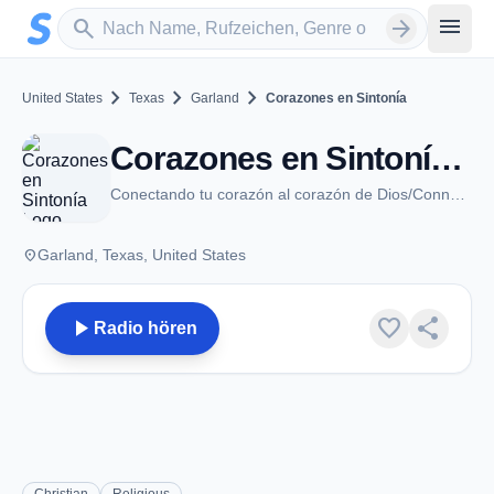
Zum Hauptinhalt springen
Sender suchen
menu
search
arrow_forward
chevron_right
chevron_right
chevron_right
United States
Texas
Garland
Corazones en Sintonía
Corazones en Sintonía - Garland, TX
Conectando tu corazón al corazón de Dios/Connecting your Heart to the Heart of God
place
Garland, Texas, United States
play_arrow
favorite
share
Radio hören