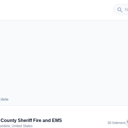
Sender
search
rdele
Cordele
 County Sheriff Fire and EMS
f
30 listeners
ordele, United States