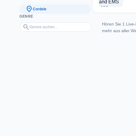
location_on
Cordele
GENRE
Hören Sie 1 Live-
Genres suchen…
search
mehr aus aller We