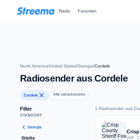
Zum Hauptinhalt springen
Radio
Favoriten
North America
/
United States
/
Georgia
/
Cordele
Radiosender aus Cordele
close
Alle zurücksetzen
Cordele
1 Radiosender aus Co
Filter
STANDORT
1 Radiosender aus 
chevron_left
Georgia
Crisp
Städte
VHF · C