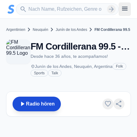
Zum Hauptinhalt springen
Sender suchen
menu
search
arrow_forward
chevron_right
chevron_right
chevron_right
Argentinien
Neuquén
Junín de los Andes
FM Cordillerana 99.5
FM Cordillerana 99.5 - FM 99.5 - Junín de los Andes
Desde hace 36 años, te acompañamos!
place
Junín de los Andes, Neuquén, Argentina
Folk
Sports
Talk
play_arrow
favorite
share
Radio hören