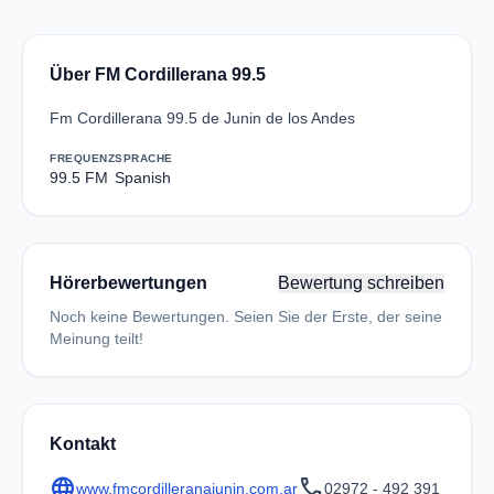
Über FM Cordillerana 99.5
Fm Cordillerana 99.5 de Junin de los Andes
FREQUENZ
SPRACHE
99.5 FM
Spanish
Hörerbewertungen
Bewertung schreiben
Noch keine Bewertungen. Seien Sie der Erste, der seine
Meinung teilt!
Kontakt
language
call
www.fmcordilleranajunin.com.ar
02972 - 492 391