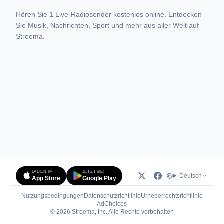
Hören Sie 1 Live-Radiosender kostenlos online. Entdecken
Sie Musik, Nachrichten, Sport und mehr aus aller Welt auf
Streema.
LADEN IM
JETZT BEI
Deutsch
App Store
Google Play
Nutzungsbedingungen
Datenschutzrichtlinie
Urheberrechtsrichtlinie
(öffnet in neuem Tab)
AdChoices
© 2026 Streema, Inc. Alle Rechte vorbehalten