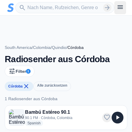
Zum Hauptinhalt springen
Sender suchen
menu
search
arrow_forward
South America
/
Colombia
/
Quindio
/
Córdoba
Radiosender aus Córdoba
tune
Filter
1
close
Alle zurücksetzen
Córdoba
1 Radiosender aus Córdoba
1 Radiosender aus Córdoba
Bambú Estéreo 90.1
favorite
play_arrow
90.1 FM · Córdoba, Colombia
radio stations
Spanish