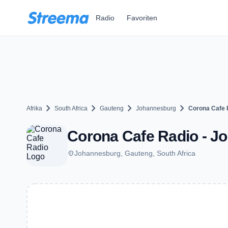
Zum Hauptinhalt springen
Radio
Favoriten
chevron_right
chevron_right
chevron_right
chevron_right
Afrika
South Africa
Gauteng
Johannesburg
Corona Cafe 
Corona Cafe Radio - J
place
Johannesburg, Gauteng, South Africa