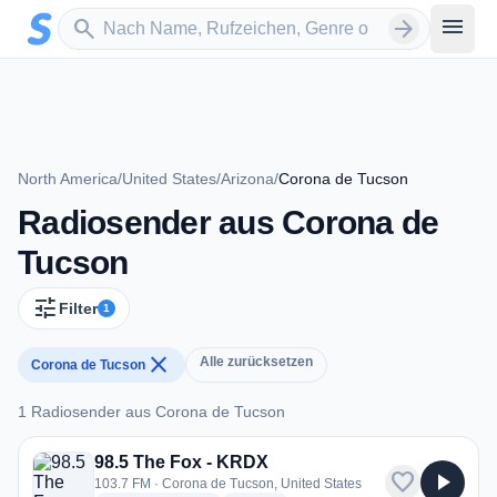
Zum Hauptinhalt springen
Sender suchen
menu
search
arrow_forward
North America
/
United States
/
Arizona
/
Corona de Tucson
Radiosender aus Corona de
Tucson
tune
Filter
1
close
Alle zurücksetzen
Corona de Tucson
1 Radiosender aus Corona de Tucson
1 Radiosender aus Corona de Tucson
98.5 The Fox - KRDX
favorite
play_arrow
103.7 FM · Corona de Tucson, United States