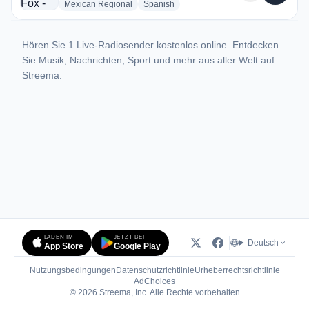
radio stations
radio stations
Mexican Regional
Spanish
Hören Sie 1 Live-Radiosender kostenlos online. Entdecken
Sie Musik, Nachrichten, Sport und mehr aus aller Welt auf
Streema.
LADEN IM
JETZT BEI
Deutsch
App Store
Google Play
Nutzungsbedingungen
Datenschutzrichtlinie
Urheberrechtsrichtlinie
(öffnet in neuem Tab)
AdChoices
© 2026 Streema, Inc. Alle Rechte vorbehalten