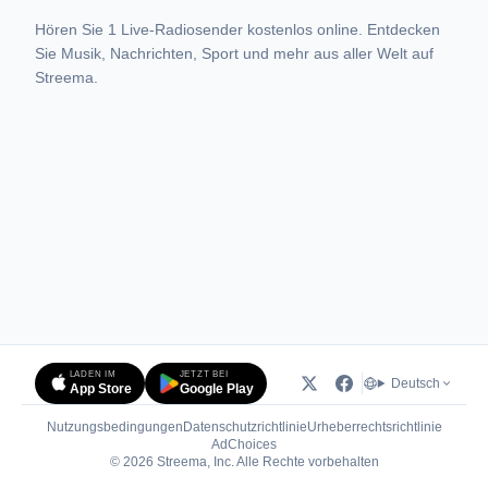
Hören Sie 1 Live-Radiosender kostenlos online. Entdecken
Sie Musik, Nachrichten, Sport und mehr aus aller Welt auf
Streema.
LADEN IM
JETZT BEI
Deutsch
App Store
Google Play
Nutzungsbedingungen
Datenschutzrichtlinie
Urheberrechtsrichtlinie
(öffnet in neuem Tab)
AdChoices
© 2026 Streema, Inc. Alle Rechte vorbehalten