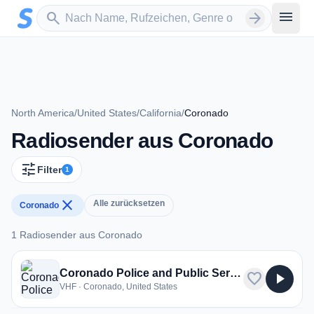
Zum Hauptinhalt springen
Sender suchen
menu
search
arrow_forward
North America
/
United States
/
California
/
Coronado
Radiosender aus Coronado
tune
Filter
1
close
Alle zurücksetzen
Coronado
1 Radiosender aus Coronado
1 Radiosender aus Coronado
Coronado Police and Public Service
favorite
play_arrow
VHF · Coronado, United States