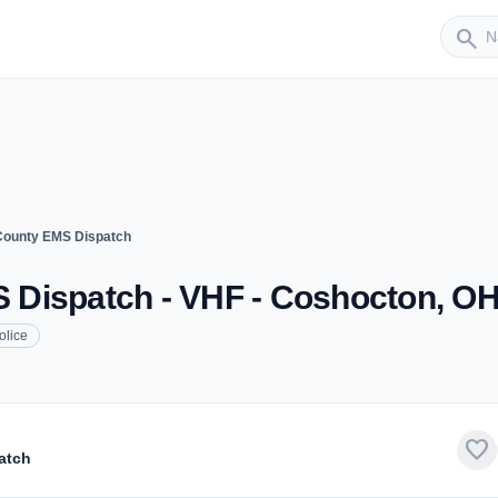
Sender
search
County EMS Dispatch
Dispatch - VHF - Coshocton, O
olice
favorite
atch