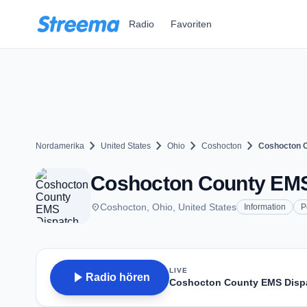
Zum Hauptinhalt springen
Radio
Favoriten
chevron_right
chevron_right
chevron_right
chevron_right
Nordamerika
United States
Ohio
Coshocton
Coshocton 
Coshocton County EMS 
place
Coshocton, Ohio, United States
Information
P
LIVE
play_arrow
Radio hören
Coshocton County EMS Disp