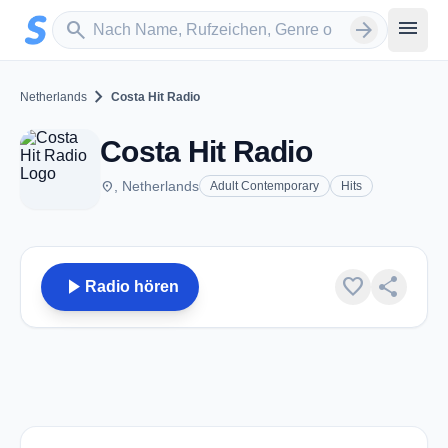
Zum Hauptinhalt springen
Sender suchen
menu
search
arrow_forward
chevron_right
Netherlands
Costa Hit Radio
Costa Hit Radio
place
, Netherlands
Adult Contemporary
Hits
play_arrow
favorite
share
Radio hören