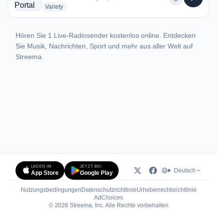
radio stations
Variety
Hören Sie 1 Live-Radiosender kostenlos online. Entdecken
Sie Musik, Nachrichten, Sport und mehr aus aller Welt auf
Streema.
LADEN IM
JETZT BEI
Deutsch
App Store
Google Play
Nutzungsbedingungen
Datenschutzrichtlinie
Urheberrechtsrichtlinie
(öffnet in neuem Tab)
AdChoices
© 2026 Streema, Inc. Alle Rechte vorbehalten