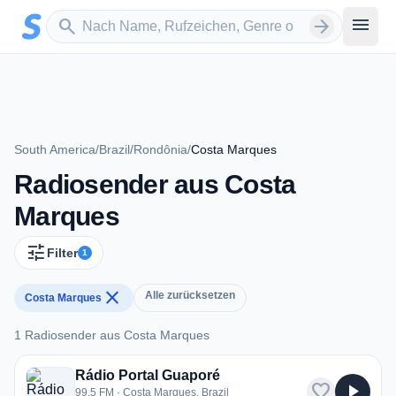
Zum Hauptinhalt springen
Sender suchen
menu
search
arrow_forward
South America
/
Brazil
/
Rondônia
/
Costa Marques
Radiosender aus Costa
Marques
tune
Filter
1
close
Alle zurücksetzen
Costa Marques
1 Radiosender aus Costa Marques
1 Radiosender aus Costa Marques
Rádio Portal Guaporé
favorite
play_arrow
99.5 FM · Costa Marques, Brazil