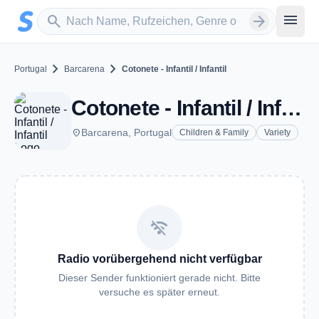
Zum Hauptinhalt springen
Sender suchen
menu
search
arrow_forward
chevron_right
chevron_right
Portugal
Barcarena
Cotonete - Infantil / Infantil
Cotonete - Infantil / Infantil - Barcarena
place
Barcarena, Portugal
Children & Family
Variety
wifi_off
Radio vorübergehend nicht verfügbar
Dieser Sender funktioniert gerade nicht. Bitte
versuche es später erneut.