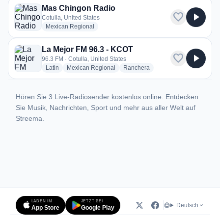
Mas Chingon Radio
favorite
play_arrow
Cotulla, United States
radio stations
Mexican Regional
La Mejor FM 96.3 - KCOT
favorite
play_arrow
96.3 FM · Cotulla, United States
radio stations
radio stations
radio stations
Latin
Mexican Regional
Ranchera
Hören Sie 3 Live-Radiosender kostenlos online. Entdecken
Sie Musik, Nachrichten, Sport und mehr aus aller Welt auf
Streema.
LADEN IM
JETZT BEI
Deutsch
App Store
Google Play