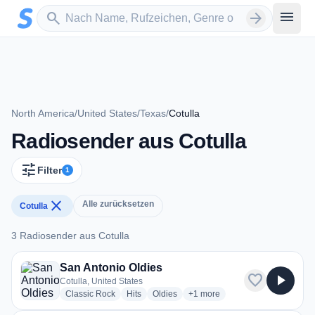
Zum Hauptinhalt springen
Sender suchen
menu
search
arrow_forward
North America
/
United States
/
Texas
/
Cotulla
Radiosender aus Cotulla
tune
Filter
1
close
Alle zurücksetzen
Cotulla
3 Radiosender aus Cotulla
3 Radiosender aus Cotulla
San Antonio Oldies
favorite
play_arrow
Cotulla, United States
radio stations
radio stations
radio stations
more genres for San Antonio O
Classic Rock
Hits
Oldies
+1
more