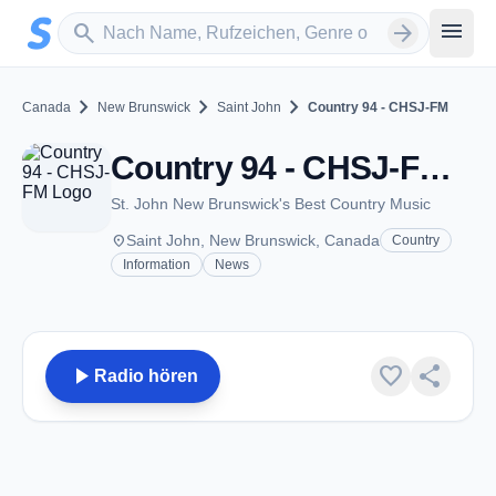
Zum Hauptinhalt springen
Sender suchen
menu
search
arrow_forward
chevron_right
chevron_right
chevron_right
Canada
New Brunswick
Saint John
Country 94 - CHSJ-FM
Country 94 - CHSJ-FM - FM 94.1 - Saint John, NB
St. John New Brunswick's Best Country Music
place
Saint John, New Brunswick, Canada
Country
Information
News
play_arrow
favorite
share
Radio hören