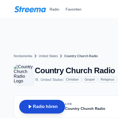
Zum Hauptinhalt springen
Radio
Favoriten
chevron_right
chevron_right
Nordamerika
United States
Country Church Radio
Country Church Radio
place
, United States
Christian
Gospel
Religious
LIVE
play_arrow
Radio hören
Country Church Radio