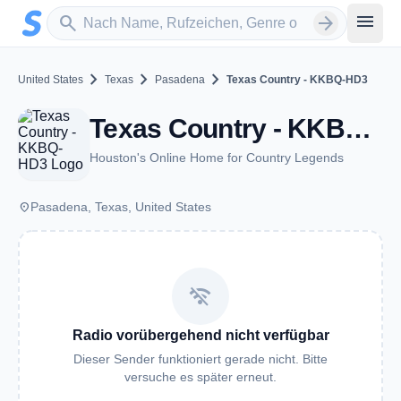
Zum Hauptinhalt springen
Sender suchen
menu
search
arrow_forward
chevron_right
chevron_right
chevron_right
United States
Texas
Pasadena
Texas Country - KKBQ-HD3
Texas Country - KKBQ-HD3 - FM 92.9 - Pasadena, TX
Houston's Online Home for Country Legends
place
Pasadena, Texas, United States
wifi_off
Radio vorübergehend nicht verfügbar
Dieser Sender funktioniert gerade nicht. Bitte
versuche es später erneut.