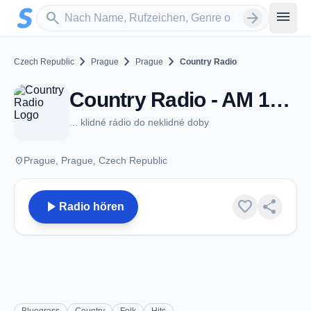
Zum Hauptinhalt springen
Sender suchen
menu
search
arrow_forward
chevron_right
chevron_right
chevron_right
Czech Republic
Prague
Prague
Country Radio
Country Radio - AM 1062 - Prague
... klidné rádio do neklidné doby
place
Prague, Prague, Czech Republic
play_arrow
favorite
share
Radio hören