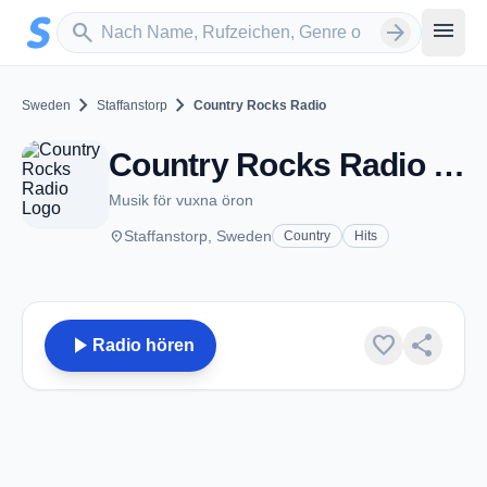
Zum Hauptinhalt springen
Sender suchen
menu
search
arrow_forward
chevron_right
chevron_right
Sweden
Staffanstorp
Country Rocks Radio
Country Rocks Radio - Staffanstorp
Musik för vuxna öron
place
Staffanstorp, Sweden
Country
Hits
play_arrow
favorite
share
Radio hören