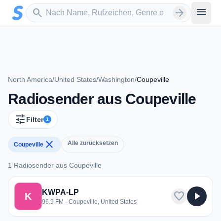
Zum Hauptinhalt springen
Sender suchen
menu
search
arrow_forward
North America
/
United States
/
Washington
/
Coupeville
Radiosender aus Coupeville
tune
Filter
1
close
Alle zurücksetzen
Coupeville
1 Radiosender aus Coupeville
1 Radiosender aus Coupeville
KWPA-LP
favorite
play_arrow
K
96.9 FM · Coupeville, United States