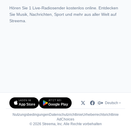
Hören Sie 1 Live-Radiosender kostenlos online. Entdecken
Sie Musik, Nachrichten, Sport und mehr aus aller Welt auf
Streema.
LADEN IM
JETZT BEI
Deutsch
App Store
Google Play
Nutzungsbedingungen
Datenschutzrichtlinie
Urheberrechtsrichtlinie
(öffnet in neuem Tab)
AdChoices
© 2026 Streema, Inc. Alle Rechte vorbehalten