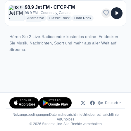
98.9 Jet FM - CFCP-FM
favorite
play_arrow
98.9 FM · Courtenay, Canada
radio stations
radio stations
radio stations
Alternative
Classic Rock
Hard Rock
more genres for 98.9 Jet FM - CFCP-FM
+2
more
Hören Sie 2 Live-Radiosender kostenlos online. Entdecken
Sie Musik, Nachrichten, Sport und mehr aus aller Welt auf
Streema.
LADEN IM
JETZT BEI
Deutsch
App Store
Google Play
Nutzungsbedingungen
Datenschutzrichtlinie
Urheberrechtsrichtlinie
(öffnet in neuem Tab)
AdChoices
© 2026 Streema, Inc. Alle Rechte vorbehalten