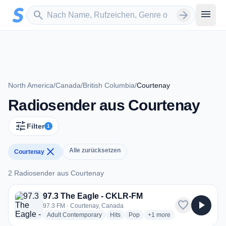
Zum Hauptinhalt springen
Sender suchen
menu
search
arrow_forward
North America
/
Canada
/
British Columbia
/
Courtenay
Radiosender aus Courtenay
tune
Filter
1
close
Alle zurücksetzen
Courtenay
2 Radiosender aus Courtenay
2 Radiosender aus Courtenay
97.3 The Eagle - CKLR-FM
favorite
play_arrow
97.3 FM · Courtenay, Canada
radio stations
radio stations
radio stations
more genres for 97.3 The
Adult Contemporary
Hits
Pop
+1
more