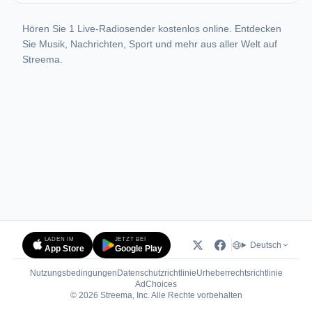
Hören Sie 1 Live-Radiosender kostenlos online. Entdecken
Sie Musik, Nachrichten, Sport und mehr aus aller Welt auf
Streema.
LADEN IM
JETZT BEI
Deutsch
App Store
Google Play
Nutzungsbedingungen
Datenschutzrichtlinie
Urheberrechtsrichtlinie
(öffnet in neuem Tab)
AdChoices
© 2026 Streema, Inc. Alle Rechte vorbehalten