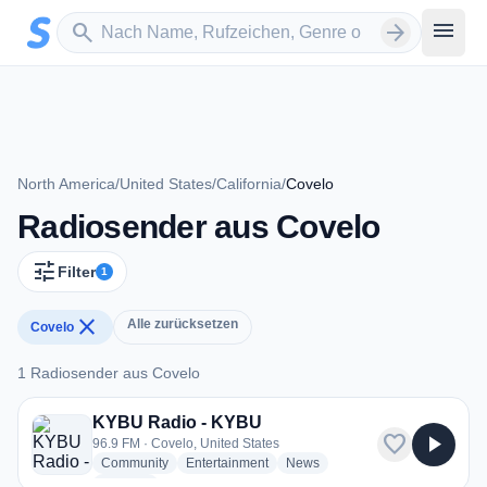
Zum Hauptinhalt springen
Sender suchen
menu
search
arrow_forward
North America
/
United States
/
California
/
Covelo
Radiosender aus Covelo
tune
Filter
1
close
Alle zurücksetzen
Covelo
1 Radiosender aus Covelo
1 Radiosender aus Covelo
KYBU Radio - KYBU
favorite
play_arrow
96.9 FM · Covelo, United States
radio stations
radio stations
radio stations
Community
Entertainment
News
more genres for KYBU Radio - KYBU
+1
more