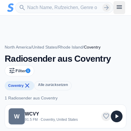
Zum Hauptinhalt springen
Sender suchen
menu
search
arrow_forward
North America
/
United States
/
Rhode Island
/
Coventry
Radiosender aus Coventry
tune
Filter
1
close
Alle zurücksetzen
Coventry
1 Radiosender aus Coventry
1 Radiosender aus Coventry
WCVY
favorite
play_arrow
W
91.5 FM · Coventry, United States