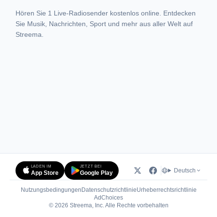
Hören Sie 1 Live-Radiosender kostenlos online. Entdecken
Sie Musik, Nachrichten, Sport und mehr aus aller Welt auf
Streema.
LADEN IM
JETZT BEI
Deutsch
App Store
Google Play
Nutzungsbedingungen
Datenschutzrichtlinie
Urheberrechtsrichtlinie
(öffnet in neuem Tab)
AdChoices
© 2026 Streema, Inc. Alle Rechte vorbehalten