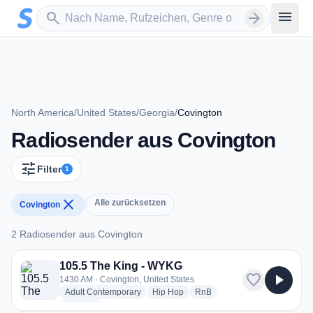
Zum Hauptinhalt springen
Sender suchen
menu
search
arrow_forward
North America
/
United States
/
Georgia
/
Covington
Radiosender aus Covington
tune
Filter
1
close
Alle zurücksetzen
Covington
2 Radiosender aus Covington
2 Radiosender aus Covington
105.5 The King - WYKG
favorite
play_arrow
1430 AM · Covington, United States
radio stations
radio stations
radio stations
Adult Contemporary
Hip Hop
RnB
more genres for 105.5 The King - WYKG
+1
more