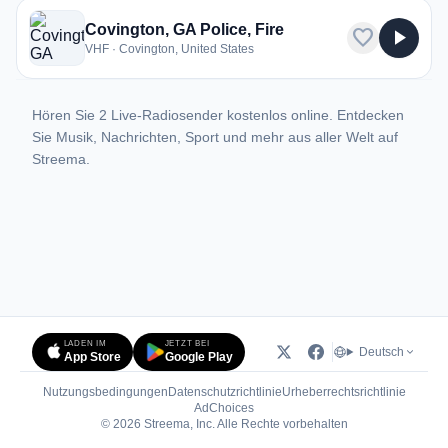
Covington, GA Police, Fire
favorite
play_arrow
VHF · Covington, United States
Hören Sie 2 Live-Radiosender kostenlos online. Entdecken
Sie Musik, Nachrichten, Sport und mehr aus aller Welt auf
Streema.
LADEN IM
JETZT BEI
Deutsch
App Store
Google Play
Nutzungsbedingungen
Datenschutzrichtlinie
Urheberrechtsrichtlinie
(öffnet in neuem Tab)
AdChoices
© 2026 Streema, Inc. Alle Rechte vorbehalten