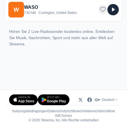
WASO
favorite
play_arrow
W
730 AM · Covington, United States
Hören Sie 2 Live-Radiosender kostenlos online. Entdecken
Sie Musik, Nachrichten, Sport und mehr aus aller Welt auf
Streema.
LADEN IM
JETZT BEI
Deutsch
App Store
Google Play
Nutzungsbedingungen
Datenschutzrichtlinie
Urheberrechtsrichtlinie
(öffnet in neuem Tab)
AdChoices
© 2026 Streema, Inc. Alle Rechte vorbehalten