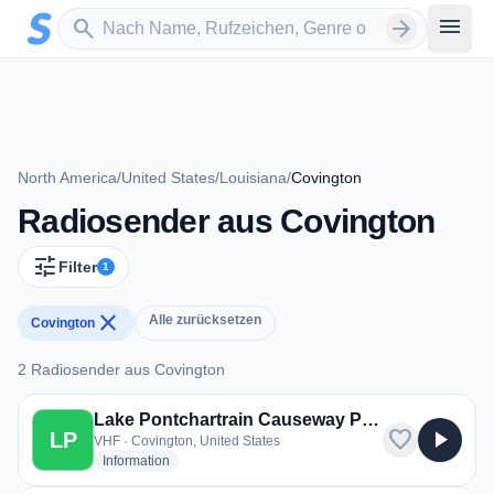
Zum Hauptinhalt springen
Sender suchen
menu
search
arrow_forward
North America
/
United States
/
Louisiana
/
Covington
Radiosender aus Covington
tune
Filter
1
close
Alle zurücksetzen
Covington
2 Radiosender aus Covington
2 Radiosender aus Covington
Lake Pontchartrain Causeway Police
favorite
play_arrow
LP
VHF · Covington, United States
radio stations
Information