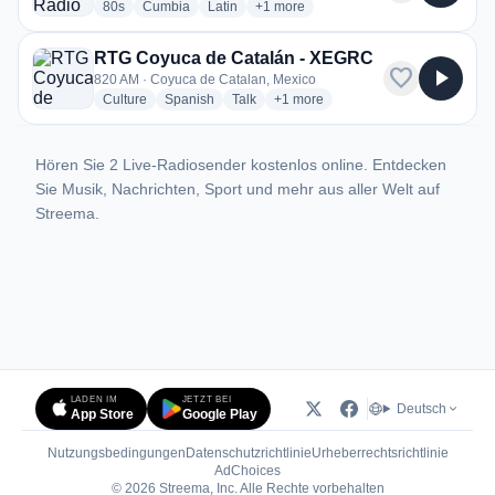
radio stations
radio stations
radio stations
more genres for Sin Pin Radio
80s
Cumbia
Latin
+1
more
RTG Coyuca de Catalán - XEGRC
favorite
play_arrow
820 AM · Coyuca de Catalan, Mexico
radio stations
radio stations
radio stations
more genres for RTG Coyuca de 
Culture
Spanish
Talk
+1
more
Hören Sie 2 Live-Radiosender kostenlos online. Entdecken
Sie Musik, Nachrichten, Sport und mehr aus aller Welt auf
Streema.
LADEN IM
JETZT BEI
Deutsch
App Store
Google Play
Nutzungsbedingungen
Datenschutzrichtlinie
Urheberrechtsrichtlinie
(öffnet in neuem Tab)
AdChoices
© 2026 Streema, Inc. Alle Rechte vorbehalten