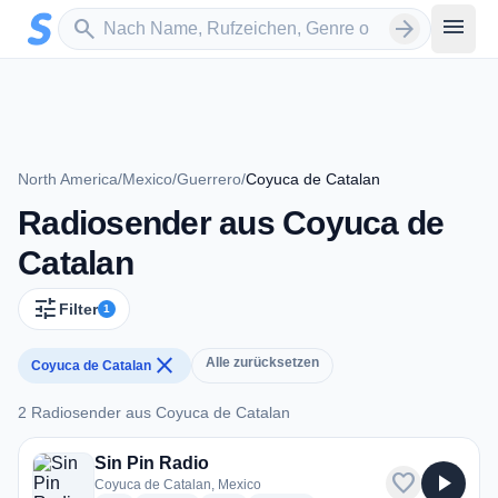
Zum Hauptinhalt springen
Sender suchen
menu
search
arrow_forward
North America
/
Mexico
/
Guerrero
/
Coyuca de Catalan
Radiosender aus Coyuca de
Catalan
tune
Filter
1
close
Alle zurücksetzen
Coyuca de Catalan
2 Radiosender aus Coyuca de Catalan
2 Radiosender aus Coyuca de Catalan
Sin Pin Radio
favorite
play_arrow
Coyuca de Catalan, Mexico