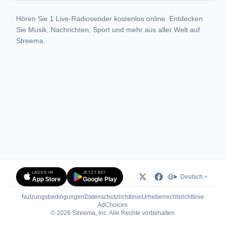
Hören Sie 1 Live-Radiosender kostenlos online. Entdecken
Sie Musik, Nachrichten, Sport und mehr aus aller Welt auf
Streema.
LADEN IM
JETZT BEI
Deutsch
App Store
Google Play
Nutzungsbedingungen
Datenschutzrichtlinie
Urheberrechtsrichtlinie
(öffnet in neuem Tab)
AdChoices
© 2026 Streema, Inc. Alle Rechte vorbehalten