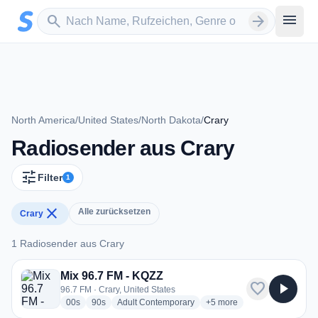
Zum Hauptinhalt springen
Sender suchen
menu
search
arrow_forward
North America
/
United States
/
North Dakota
/
Crary
Radiosender aus Crary
tune
Filter
1
close
Alle zurücksetzen
Crary
1 Radiosender aus Crary
1 Radiosender aus Crary
Mix 96.7 FM - KQZZ
favorite
play_arrow
96.7 FM · Crary, United States
radio stations
radio stations
radio stations
more genres for Mix 96.7 
00s
90s
Adult Contemporary
+5
more