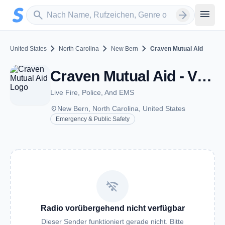
Zum Hauptinhalt springen
Sender suchen
menu
search
arrow_forward
chevron_right
chevron_right
chevron_right
United States
North Carolina
New Bern
Craven Mutual Aid
Craven Mutual Aid - VHF - New Bern, NC
Live Fire, Police, And EMS
place
New Bern, North Carolina, United States
Emergency & Public Safety
wifi_off
Radio vorübergehend nicht verfügbar
Dieser Sender funktioniert gerade nicht. Bitte